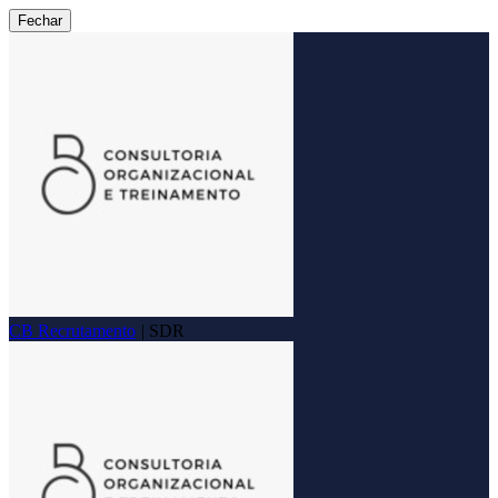
Fechar
CB Recrutamento
|
SDR