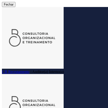
Fechar
CB Recrutamento
|
Auditor(a) Interno(a)